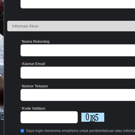
Informasi Akun
*
Nama Rekening
*
Alamat Email
*
Nomor Telepon
*
Kode Validasi
Saya ingin menerima email/sms untuk pemberitahuan atau informas