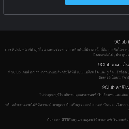
9Club ก
ทาง 9 club หน้ากีฬาภูมิใจนำเสนอช่องทางการเดิมพันที่มีราคาน้ำที่ดีมาก เพื่อให้การ
ยิงสกอร์ต่อไป , ประตูรว
9Club เกม - อิ
ที่ 9Club เกมส์ คุณสามารถหาเกมส์ทุกสิ่งได้ที่นี่ เช่น แบล็กแจ็ค และ รูเล็ต , ตู้สล็
อินเตอร์เน็ตเกมส์คาส
9Club คาสิโ
ไม่ว่าคุณอยู่ที่ไหนก็ตาม คุณสามารถเข้าไปเยี่ยมชมและเล่นคา
พร้อมด้วยคนแจกไพ่ที่มีความชำนาญคอยต้อนรับคุณและทำงานจริงในเวลาจริงตลอดทั้ง
ด้วยระบบทีวีวีดีโอคุณภาพสูงจะให้ภาพคมชัดในคอมพิวเตอ